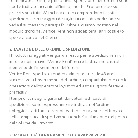
comunicate al Cliente prima della spedizione dell’ordine) sono
quelle indicate accanto all’immagine del Prodotto stesso. I
prezzi sono tutti IVA inclusa e non comprendono i costi di
spedizione. Per maggiori dettagli sui costi di spedizione si
veda il successivo paragrafo. Oltre a quanto indicato nel
modulo d’ordine, Venice Rent non addebitera` altri costi e/o
spese a carico del Cliente.
2. EVASIONE DELL’ORDINE E SPEDIZIONE
I Prodotti noleggiati vengono allestiti per la spedizione in un
imballo nominativo “Venice Rent” entro la data indicata al
momento dell’inserimento dell’ordine.
Venice Rent spedisce tendenzialmente entro le 48 ore
successive all’inserimento dell’ordine, compatibilmente con le
operazioni dell’operatore logistico ed esclusi giorni festivi e
prefestivi.
I tempi di consegna garantiti dai vettori ed i costi di
spedizione sono espressamente indicati nell’ordine di
noleggio. I tariffari dei vettori variano in ragione del luogo e
della tempistica di spedizione, nonche´ in funzione del peso e
del volume dei Prodotti.
3. MODALITA` DI PAGAMENTO E CAPARRA PER IL