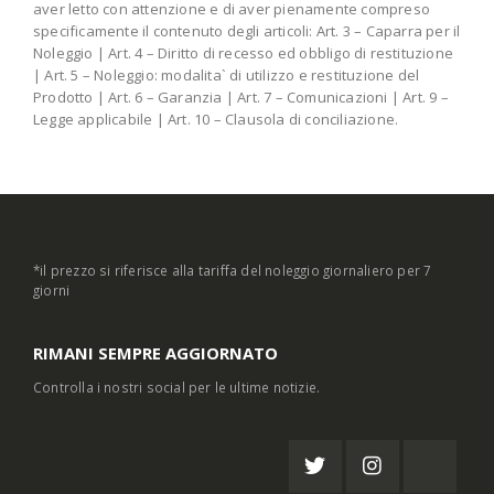
aver letto con attenzione e di aver pienamente compreso
specificamente il contenuto degli articoli: Art. 3 – Caparra per il
Noleggio | Art. 4 – Diritto di recesso ed obbligo di restituzione
| Art. 5 – Noleggio: modalita` di utilizzo e restituzione del
Prodotto | Art. 6 – Garanzia | Art. 7 – Comunicazioni | Art. 9 –
Legge applicabile | Art. 10 – Clausola di conciliazione.
*il prezzo si riferisce alla tariffa del noleggio giornaliero per 7
giorni
RIMANI SEMPRE AGGIORNATO
Controlla i nostri social per le ultime notizie.