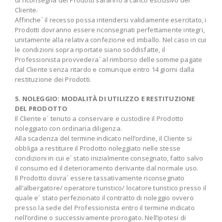
di riconsegna dei Prodotti saranno a carico esclusivo del
Cliente.
Affinche´ il recesso possa intendersi validamente esercitato, i
Prodotti dovranno essere riconsegnati perfettamente integri,
unitamente alla relativa confezione ed imballo. Nel caso in cui
le condizioni sopra riportate siano soddisfatte, il
Professionista provvedera` al rimborso delle somme pagate
dal Cliente senza ritardo e comunque entro 14 giorni dalla
restituzione dei Prodotti.
5. NOLEGGIO: MODALITÀ DI UTILIZZO E RESTITUZIONE
DEL PRODOTTO
Il Cliente e` tenuto a conservare e custodire il Prodotto
noleggiato con ordinaria diligenza.
Alla scadenza del termine indicato nell’ordine, il Cliente si
obbliga a restituire il Prodotto noleggiato nelle stesse
condizioni in cui e` stato inizialmente consegnato, fatto salvo
il consumo ed il deterioramento derivante dal normale uso.
Il Prodotto dovra` essere tassativamente riconsegnato
all’albergatore/ operatore turistico/ locatore turistico presso il
quale e` stato perfezionato il contratto di noleggio ovvero
presso la sede del Professionista entro il termine indicato
nell’ordine o successivamente prorogato. Nell’ipotesi di