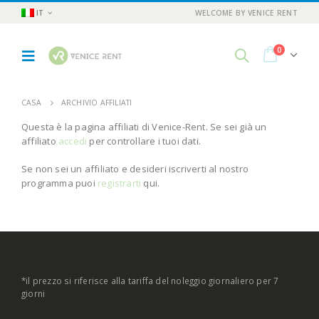
IT
WELCOME BY VENICE RENT
0
CASA
ARCHIVIO AFFILIATI
Questa è la pagina affiliati di Venice-Rent. Se sei già un
affiliato
accedi
per controllare i tuoi dati.
Se non sei un affiliato e desideri iscriverti al nostro
programma puoi
registrarti
qui.
*il prezzo si riferisce alla tariffa del noleggio giornaliero per 7
giorni