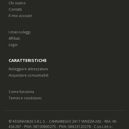
Chi siamo
Contatti
Il mio account
I miei noleggi
Affiliati
Login
CARATTERISTICHE
Noleggiare attrezzature
Acquistare consumabili
Come funziona
Temini e condizioni
© REGINA0826 S.R.L.S. - CANNAREGIO 2417 VENEZIA (VE) - REA: VE-
434267 - PIVA: 04700860275 - PIVA: 04623120278 - C.soc.int.v.: