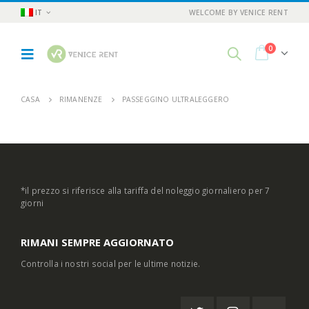
IT
WELCOME BY VENICE RENT
0
CASA
RIMANENZE
PASSEGGINO ULTRALEGGERO
*il prezzo si riferisce alla tariffa del noleggio giornaliero per 7
giorni
RIMANI SEMPRE AGGIORNATO
Controlla i nostri social per le ultime notizie.