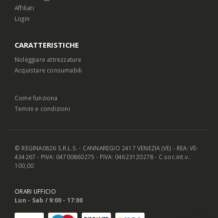
Affiliati
Login
CARATTERISTICHE
Noleggiare attrezzature
Acquistare consumabili
Come funziona
Temini e condizioni
© REGINA0826 S.R.L.S. - CANNAREGIO 2417 VENEZIA (VE) - REA: VE-
434267 - PIVA: 04700860275 - PIVA: 04623120278 - C.soc.int.v.:
100,00
ORARI UFFICIO
Lun - Sab / 9:00 - 17:00